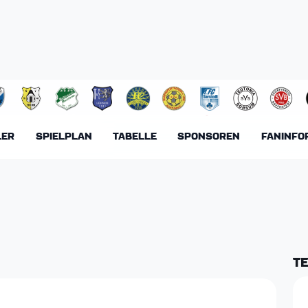
LSTHÜR
LER
SPIELPLAN
TABELLE
SPONSOREN
FANINFO
T