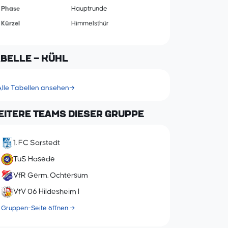
Phase
Hauptrunde
Kürzel
Himmelsthür
ABELLE – KÜHL
Alle Tabellen ansehen
→
EITERE TEAMS DIESER GRUPPE
1. FC Sarstedt
TuS Hasede
VfR Germ. Ochtersum
VfV 06 Hildesheim I
Gruppen-Seite öffnen →